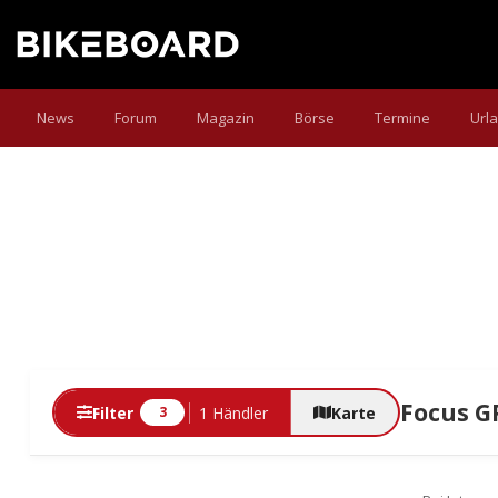
News
Forum
Magazin
Börse
Termine
Url
Focus G
Filter
1 Händler
Karte
3