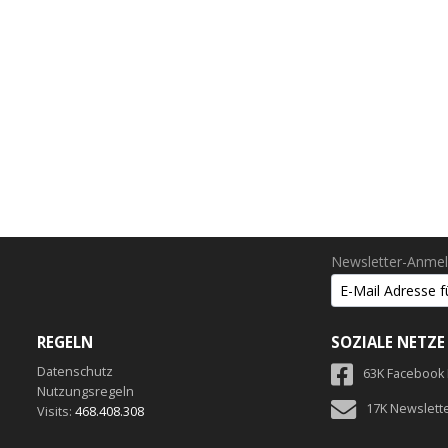
Newsletter-Anme
REGELN
SOZIALE NETZE
Datenschutz
63K Facebook
Nutzungsregeln
17K Newslett
Visits:
468.408.308