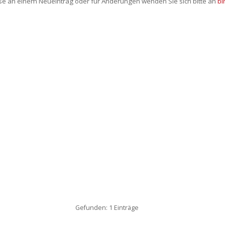
sse an einem Neueintrag oder für Änderungen wenden Sie sich bitte an
bi
Gefunden: 1 Einträge