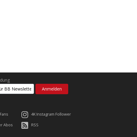
ldung
 Fans
4K Instagram Follower
er Abos
RSS