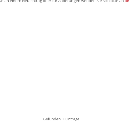
sse an einem Neueintrag oder für Änderungen wenden Sie sich bitte an
bi
Gefunden: 1 Einträge