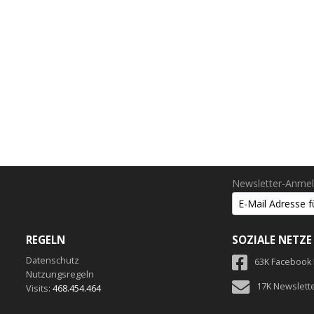
Newsletter-Anme
REGELN
SOZIALE NETZE
Datenschutz
63K Facebook
Nutzungsregeln
17K Newslett
Visits:
468.454.464