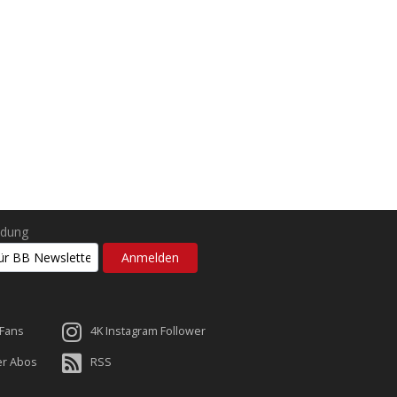
ldung
 Fans
4K Instagram Follower
er Abos
RSS