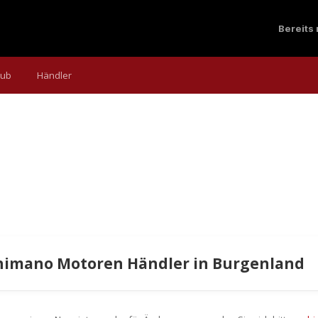
Bereits
aub
Händler
himano Motoren Händler in Burgenland