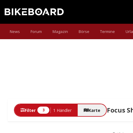
News
Forum
Magazin
Börse
Termine
Url
Focus S
Filter
1 Händler
Karte
3