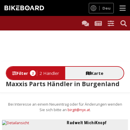
Deu
Filter
2 Händler
Karte
2
Maxxis Parts Händler in Burgenland
Bei Interesse an einem Neueintrag oder für Änderungen wenden
Sie sich bitte an
birgit@nyx.at
.
Radwelt MichiKnopf