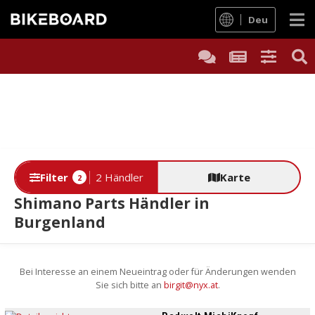
Deu
Filter
2 Händler
Karte
2
Shimano Parts Händler in
Burgenland
Bei Interesse an einem Neueintrag oder für Änderungen wenden
Sie sich bitte an
birgit@nyx.at
.