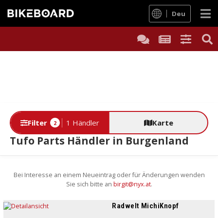
Deu
Filter
1 Händler
Karte
2
Tufo Parts Händler in Burgenland
Bei Interesse an einem Neueintrag oder für Änderungen wenden
Sie sich bitte an
birgit@nyx.at
.
Radwelt MichiKnopf