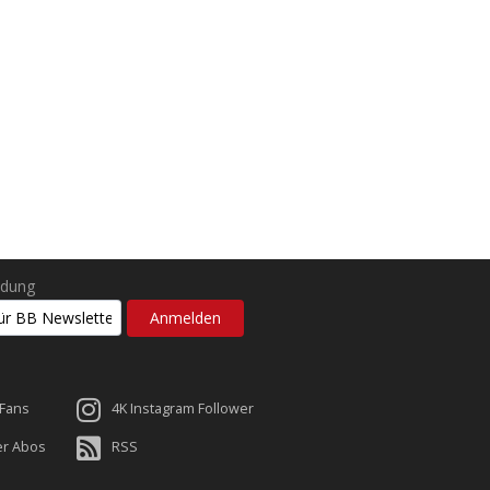
ldung
 Fans
4K Instagram Follower
er Abos
RSS