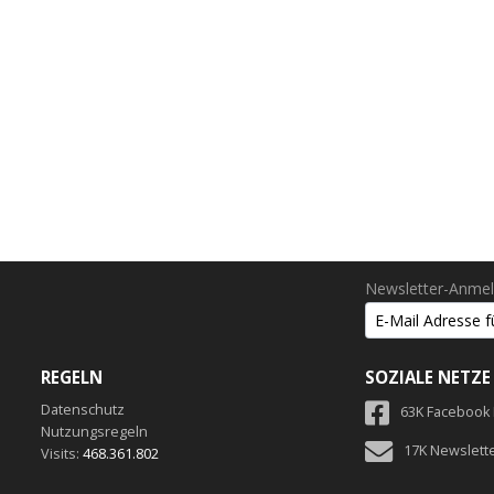
Newsletter-Anme
REGELN
SOZIALE NETZE
Datenschutz
63K Facebook
Nutzungsregeln
17K Newslett
Visits:
468.361.802