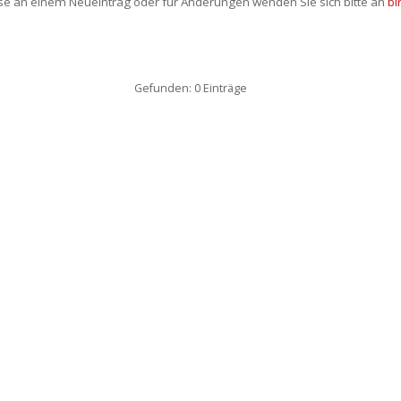
sse an einem Neueintrag oder für Änderungen wenden Sie sich bitte an
bi
Gefunden: 0 Einträge