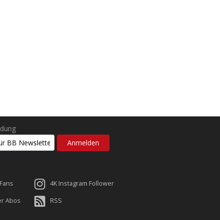
ldung
 Fans
4K Instagram Follower
er Abos
RSS