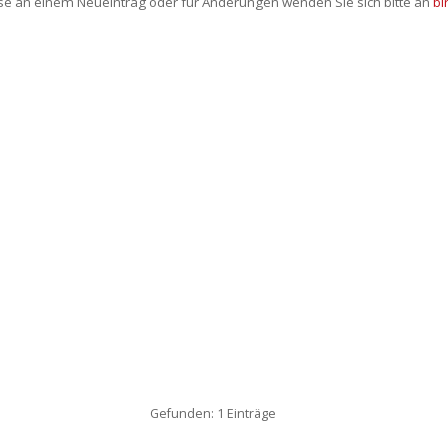
sse an einem Neueintrag oder für Änderungen wenden Sie sich bitte an
bi
Gefunden: 1 Einträge