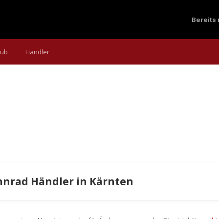
Bereits
aub
Händler
nrad Händler in Kärnten