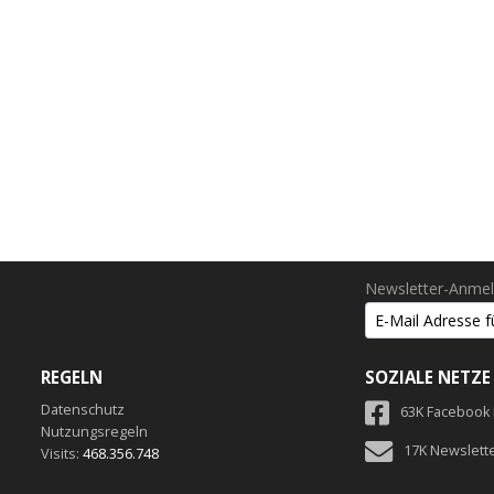
Newsletter-Anme
REGELN
SOZIALE NETZE
Datenschutz
63K Facebook
Nutzungsregeln
17K Newslett
Visits:
468.356.748