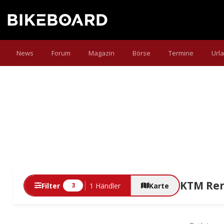
News
Forum
Magazin
Börse
Termine
Url
KTM Ren
Filter
1 Händler
Karte
3