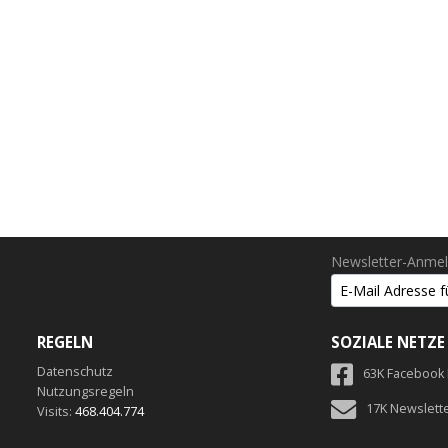
Newsletter-Anme
REGELN
SOZIALE NETZE
Datenschutz
63K Facebook
Nutzungsregeln
17K Newslett
Visits:
468.404.774