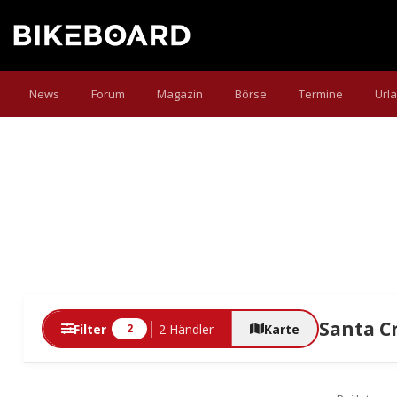
News
Forum
Magazin
Börse
Termine
Url
Santa C
Filter
2 Händler
Karte
2