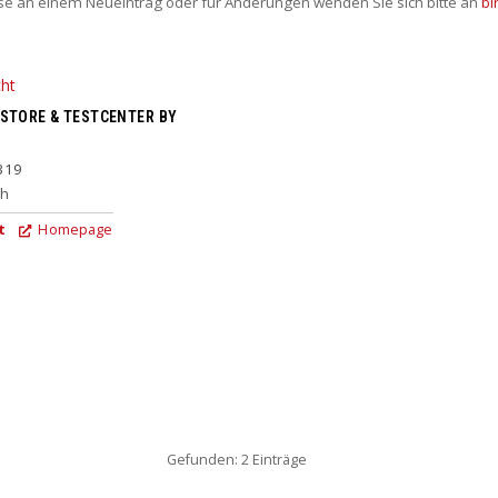
sse an einem Neueintrag oder für Änderungen wenden Sie sich bitte an
bi
STORE & TESTCENTER BY
319
ch
t
Homepage
Gefunden: 2 Einträge