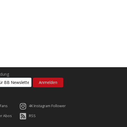
ldung
 Fans
4K Instagram Follower
er Abos
RSS