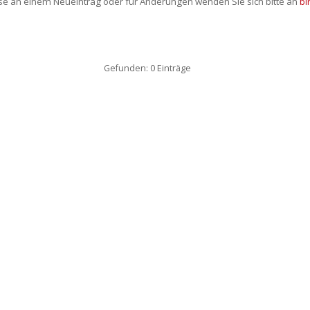
sse an einem Neueintrag oder für Änderungen wenden Sie sich bitte an
bi
Gefunden: 0 Einträge