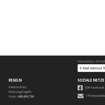
Newsletter-Anme
REGELN
SOZIALE NETZE
Datenschutz
63K Facebook
Nutzungsregeln
17K Newslett
Visits:
468.404.736