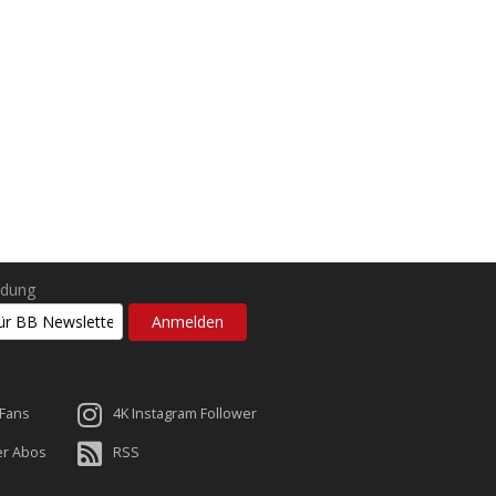
ldung
 Fans
4K Instagram Follower
er Abos
RSS