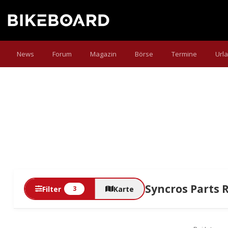
News
Forum
Magazin
Börse
Termine
Url
Syncros Parts 
Filter
Karte
3