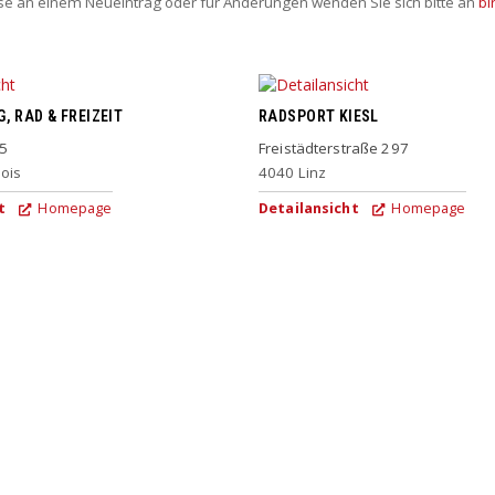
sse an einem Neueintrag oder für Änderungen wenden Sie sich bitte an
bi
, RAD & FREIZEIT
RADSPORT KIESL
 5
Freistädterstraße 297
ois
4040
Linz
t
Homepage
Detailansicht
Homepage