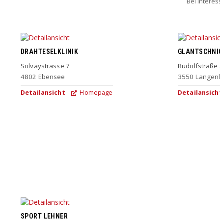
Bei Intere
DRAHTESELKLINIK
GLANTSCHNIG
Solvaystrasse 7
Rudolfstraße
4802
Ebensee
3550
Langenl
Detailansicht
Homepage
Detailansich
SPORT LEHNER