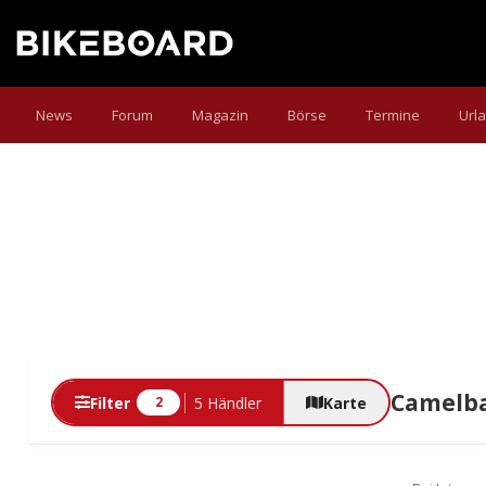
News
Forum
Magazin
Börse
Termine
Url
Camelba
Filter
5 Händler
Karte
2