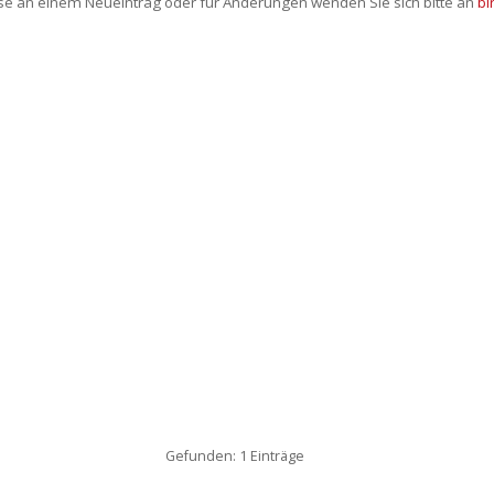
sse an einem Neueintrag oder für Änderungen wenden Sie sich bitte an
bi
Gefunden: 1 Einträge