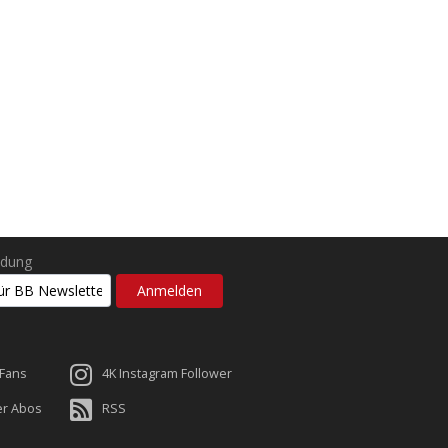
ldung
 Fans
4K Instagram Follower
er Abos
RSS