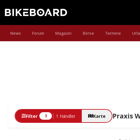
News
Forum
Magazin
Börse
Termine
Url
Praxis 
Filter
1 Händler
Karte
3