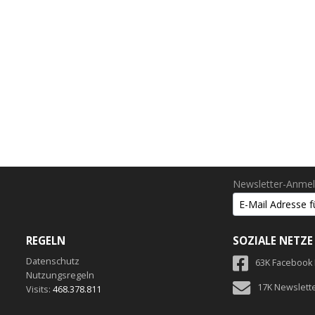
Newsletter-Anme
REGELN
SOZIALE NETZE
Datenschutz
63K Facebook
Nutzungsregeln
17K Newslett
Visits:
468.378.811