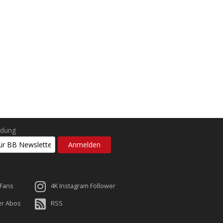
ldung
 Fans
4K Instagram Follower
er Abos
RSS