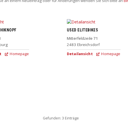
sse an einem Neueintrag oder für Änderungen wenden Sie sich bitte an
bi
CHIKNOPF
USED ELITEBIKES
1
Mitterfeldzeile 71
burg
2483
Ebreichsdorf
t
Homepage
Detailansicht
Homepage
Gefunden: 3 Einträge