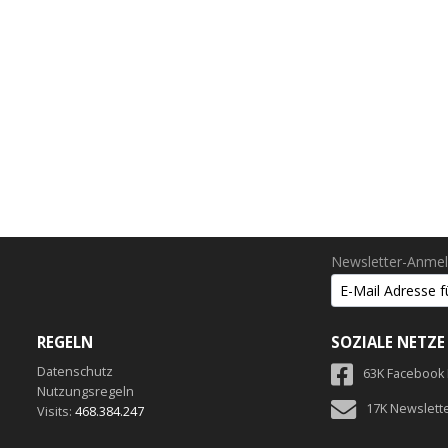
Newsletter-Anme
REGELN
SOZIALE NETZE
Datenschutz
63K Facebook
Nutzungsregeln
17K Newslett
Visits:
468.384.247