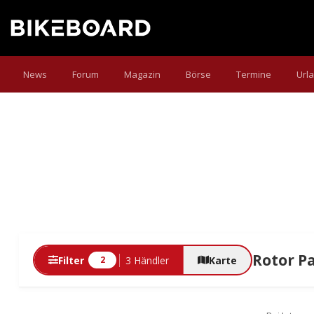
News
Forum
Magazin
Börse
Termine
Url
Rotor P
Filter
3 Händler
Karte
2