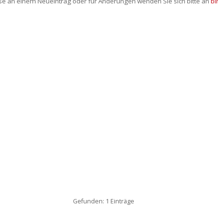
sse an einem Neueintrag oder für Änderungen wenden Sie sich bitte an
bi
Gefunden: 1 Einträge