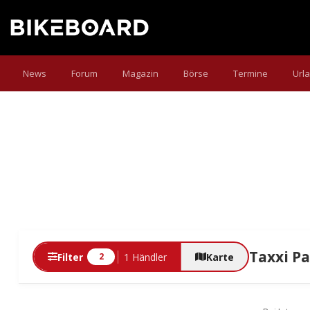
News
Forum
Magazin
Börse
Termine
Url
Taxxi P
Filter
1 Händler
Karte
2