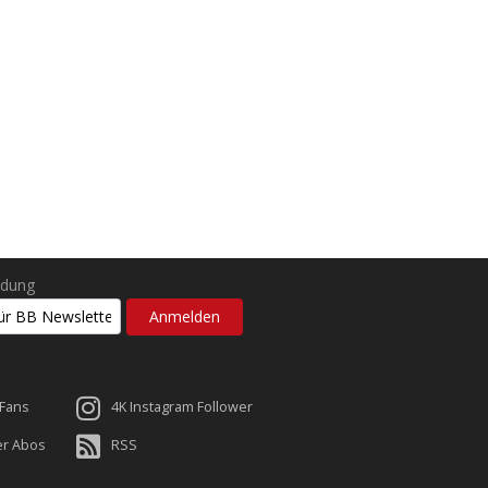
ldung
 Fans
4K Instagram Follower
er Abos
RSS