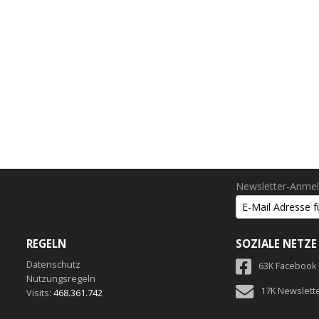
Newsletter-Anme
REGELN
SOZIALE NETZE
Datenschutz
63K Facebook
Nutzungsregeln
17K Newslett
Visits:
468.361.742