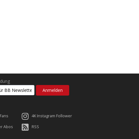
ldung
 Fans
4K Instagram Follower
er Abos
RSS