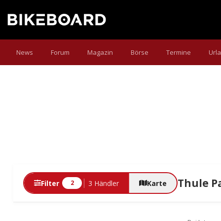
News
Forum
Magazin
Börse
Termine
Url
Thule P
Filter
3 Händler
Karte
2