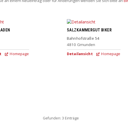
sse an einem Neueintrag oder für Änderungen wenden Sie sich bitte an
bi
LADEN
SALZKAMMERGUT BIKER
Bahnhofstraße 54
4810
Gmunden
t
Homepage
Detailansicht
Homepage
Gefunden: 3 Einträge