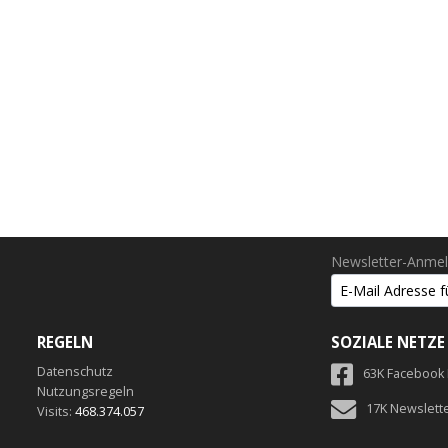
Newsletter-Anme
REGELN
SOZIALE NETZE
Datenschutz
63K Facebook
Nutzungsregeln
17K Newslett
Visits:
468.374.057