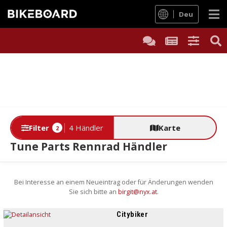
Deu
Filter
4 Händler
Karte
2
Tune Parts Rennrad Händler
Bei Interesse an einem Neueintrag oder für Änderungen wenden
Sie sich bitte an
birgit@nyx.at
.
Citybiker