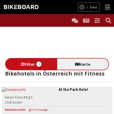
Deu
Filter
Karte
1
Bikehotels in Österreich mit Fitness
At the Park Hotel
Kaiser Franz-Ring 5
2500
Baden
Detailansicht
Homepage