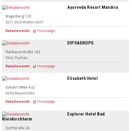
Ayurveda Resort Mandira
Wagerberg 120
8271
Bad Waltersdorf
Detailansicht
Homepage
DIPS&DROPS
Superior
Flachauerstraße 163
5542
Flachau
Detailansicht
Homepage
Elisabeth Hotel
Superior
Einfahrt Mitte 432
6290
Mayerhofen
Detailansicht
Homepage
Explorer Hotel Bad
Kleinkirchheim
Dorfstraße 24