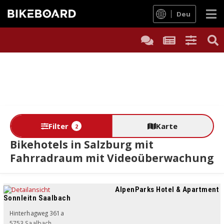
Deu
Filter
Karte
2
Bikehotels in Salzburg mit
Fahrradraum mit Videoüberwachung
AlpenParks Hotel & Apartment
Sonnleitn Saalbach
Hinterhagweg 361a
5753
Saalbach