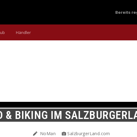
Bereits r
aub
Händler
D & BIKING IM SALZBURGERL
NoMan
SalzburgerLand.com