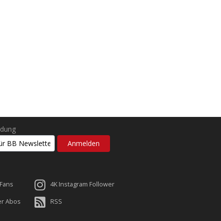
ldung
 Fans
4K Instagram Follower
er Abos
RSS