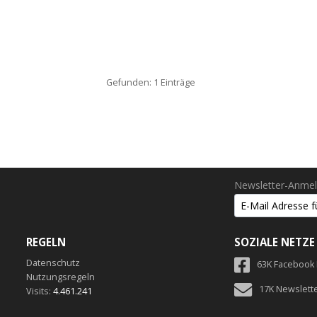
Gefunden: 1 Einträge
Newsletter-Anme
REGELN
SOZIALE NETZE
Datenschutz
63K Facebook
Nutzungsregeln
17K Newslett
Visits:
4.461.241