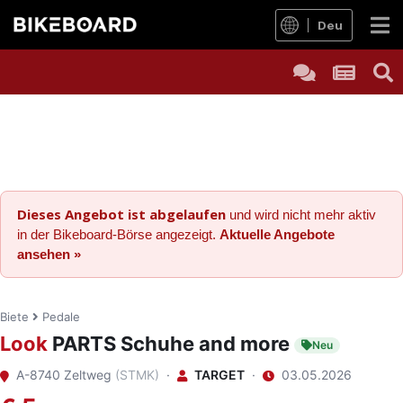
Deu
Dieses Angebot ist abgelaufen
und wird nicht mehr aktiv
in der Bikeboard-Börse angezeigt.
Aktuelle Angebote
ansehen »
Biete
Pedale
Look
PARTS Schuhe and more
Neu
A-8740 Zeltweg
(STMK)
·
TARGET
·
03.05.2026