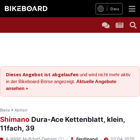
Deu
Dieses Angebot ist abgelaufen
und wird nicht mehr aktiv
in der Bikeboard-Börse angezeigt.
Aktuelle Angebote
ansehen »
Biete
Ketten
Shimano
Dura-Ace Kettenblatt, klein,
11fach, 39
A-9990 Nußdorf-Debant
(T)
·
Ferdinand
·
02.04.2025