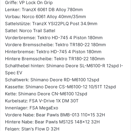
Griffe: VP Lock On Grip
Lenker: TranzX 6061 DB Alloy 780mm
Vorbau: Norco 6061 Alloy 40mm/35mm
Sattelstütze: TranzX YSI22PLQ Post 34.9mm
Sattel: Norco Trail Sattel
Vorderbremse: Tektro HD-745 4 Piston 180mm
Vordere Bremsscheibe: Tektro TR180-22 180mm
Hinterbremse: Tektro HD-745 4 Piston 180mm
Hintere Bremsscheibe: Tektro TR180-22 180mm
Schalthebel hinten: Shimano Deore SL-M6100-R 12spd I-
Spec EV
Schaltwerk: Shimano Deore RD-M6100 12spd
Kassette: Shimano Deore CS-M6100-12 10/51T 12spd
Kette: Shimano Deore CN-M6100 12spd
Kurbelsatz: FSA V-Drive 1X DM 30T
Innenlager: FSA MegaExo
Vordere Nabe: Bear Pawls BMB-013 110x15 32H
Hintere Nabe: Bear Pawls MS12S 148x12 32H
Felgen: Stan's Flow D 32H