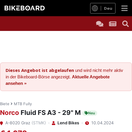
Deu
Dieses Angebot ist abgelaufen
und wird nicht mehr aktiv
in der Bikeboard-Börse angezeigt.
Aktuelle Angebote
ansehen »
Biete
MTB Fully
Norco
Fluid FS A3 - 29" M
Neu
A-8020 Graz
(STMK)
·
Lend Bikes
·
10.04.2024