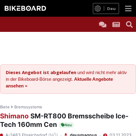
Deu
Dieses Angebot ist abgelaufen
und wird nicht mehr aktiv
in der Bikeboard-Börse angezeigt.
Aktuelle Angebote
ansehen »
Biete
Bremssysteme
Shimano
SM-RT800 Bremsscheibe Ice-
Tech 160mm Cen
Neu
A-2483 Ebreichsdorf
(NÖ)
·
deusmagnus
·
03.11.2023