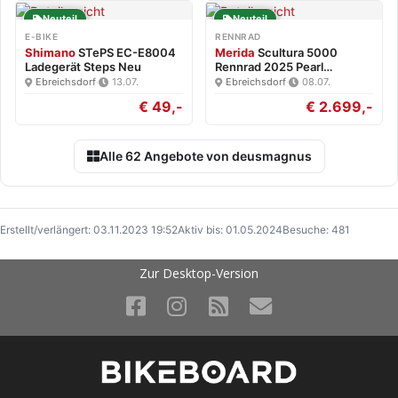
Neuteil
Neuteil
E-BIKE
RENNRAD
Shimano
STePS EC-E8004
Merida
Scultura 5000
Ladegerät Steps Neu
Rennrad 2025 Pearl
White/Blk…
Ebreichsdorf
·
13.07.
Ebreichsdorf
·
08.07.
€ 49,-
€ 2.699,-
Alle 62 Angebote von deusmagnus
Erstellt/verlängert: 03.11.2023 19:52
Aktiv bis: 01.05.2024
Besuche: 481
Zur Desktop-Version