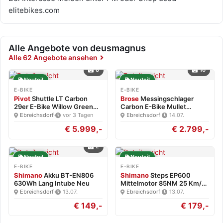
elitebikes.com
Alle Angebote von deusmagnus
Alle 62 Angebote ansehen
8
16
Neuteil
Neuteil
E-BIKE
E-BIKE
Pivot
Shuttle LT Carbon
Brose
Messingschlager
29er E-Bike Willow Green…
Carbon E-Bike Mullet
Brose…
Ebreichsdorf
·
vor 3 Tagen
Ebreichsdorf
·
14.07.
€ 5.999,-
€ 2.799,-
2
Neuteil
Neuteil
E-BIKE
E-BIKE
Shimano
Akku BT-EN806
Shimano
Steps EP600
630Wh Lang Intube Neu
Mittelmotor 85NM 25 Km/h
Neu
Ebreichsdorf
·
13.07.
Ebreichsdorf
·
13.07.
€ 149,-
€ 179,-