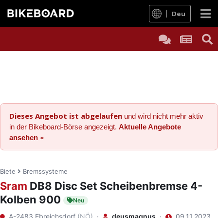
Deu
Dieses Angebot ist abgelaufen
und wird nicht mehr aktiv
in der Bikeboard-Börse angezeigt.
Aktuelle Angebote
ansehen »
Biete
Bremssysteme
Sram
DB8 Disc Set Scheibenbremse 4-
Kolben 900
Neu
A-2483 Ebreichsdorf
(NÖ)
·
deusmagnus
·
09.11.2023