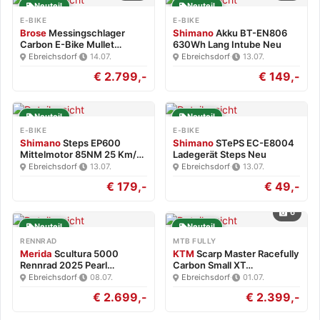
Neuteil
Neuteil
E-BIKE
E-BIKE
Brose
Messingschlager
Shimano
Akku BT-EN806
Carbon E-Bike Mullet
630Wh Lang Intube Neu
Brose…
Ebreichsdorf
·
14.07.
Ebreichsdorf
·
13.07.
€ 2.799,-
€ 149,-
Neuteil
Neuteil
E-BIKE
E-BIKE
Shimano
Steps EP600
Shimano
STePS EC-E8004
Mittelmotor 85NM 25 Km/h
Ladegerät Steps Neu
Neu
Ebreichsdorf
·
13.07.
Ebreichsdorf
·
13.07.
€ 179,-
€ 49,-
6
Neuteil
Neuteil
RENNRAD
MTB FULLY
Merida
Scultura 5000
KTM
Scarp Master Racefully
Rennrad 2025 Pearl
Carbon Small XT…
White/Blk…
Ebreichsdorf
·
08.07.
Ebreichsdorf
·
01.07.
€ 2.699,-
€ 2.399,-