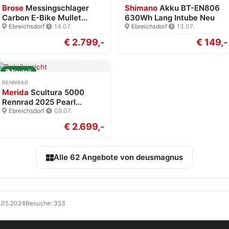
Brose
Messingschlager
Shimano
Akku BT-EN806
Carbon E-Bike Mullet
630Wh Lang Intube Neu
Brose…
Ebreichsdorf
·
14.07.
Ebreichsdorf
·
13.07.
€ 2.799,-
€ 149,-
Neuteil
RENNRAD
Merida
Scultura 5000
Rennrad 2025 Pearl
White/Blk…
Ebreichsdorf
·
08.07.
€ 2.699,-
Alle 62 Angebote von deusmagnus
7.05.2024
Besuche: 353