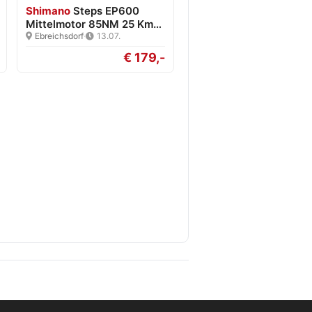
Shimano
Steps EP600
Mittelmotor 85NM 25 Km/h
Neu
Ebreichsdorf
·
13.07.
€ 179,-