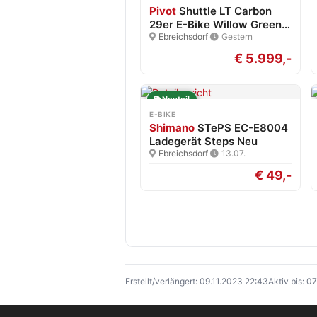
Pivot
Shuttle LT Carbon
29er E-Bike Willow Green…
Ebreichsdorf
·
Gestern
€ 5.999,-
Neuteil
E-BIKE
Shimano
STePS EC-E8004
Ladegerät Steps Neu
Ebreichsdorf
·
13.07.
€ 49,-
Erstellt/verlängert: 09.11.2023 22:43
Aktiv bis: 0