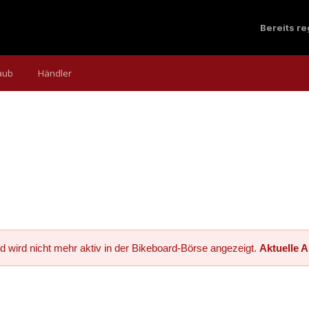
Bereits r
aub
Händler
d wird nicht mehr aktiv in der Bikeboard-Börse angezeigt.
Aktuelle 