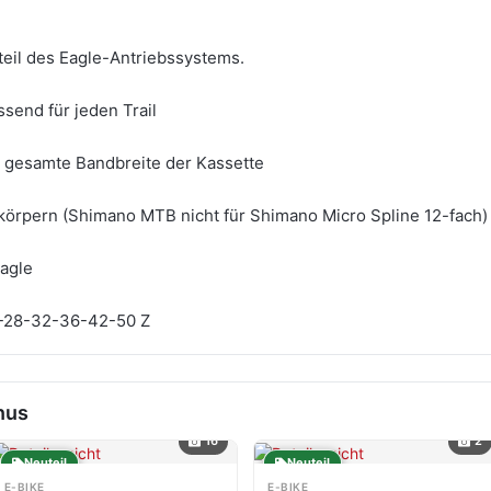
teil des Eagle-Antriebssystems.
ssend für jeden Trail
 gesamte Bandbreite der Kassette
fkörpern (Shimano MTB nicht für Shimano Micro Spline 12-fach)
agle
5-28-32-36-42-50 Z
nus
16
2
Neuteil
Neuteil
E-BIKE
E-BIKE