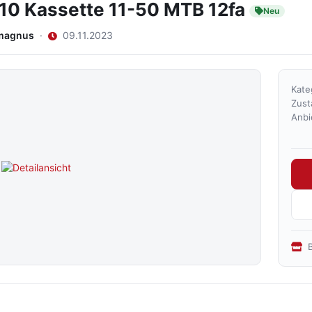
10 Kassette 11-50 MTB 12fa
Neu
magnus
·
09.11.2023
Kate
Zust
Anbi
B