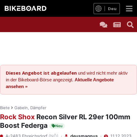
Deu
Dieses Angebot ist abgelaufen
und wird nicht mehr aktiv
in der Bikeboard-Börse angezeigt.
Aktuelle Angebote
ansehen »
Biete
Gabeln, Dämpfer
Rock Shox
Recon Silver RL 29er 100mm
Boost Federga
Neu
A-2483 Ebreichsdorf
(NÖ)
·
deusmagnus
·
11.12.2023