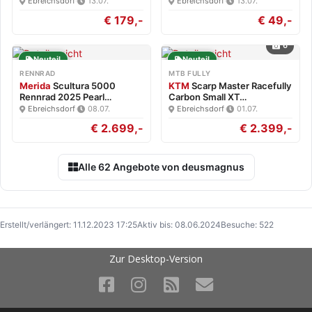
Neu
Ebreichsdorf
·
13.07.
Ebreichsdorf
·
13.07.
€ 179,-
€ 49,-
6
Neuteil
Neuteil
RENNRAD
MTB FULLY
Merida
Scultura 5000
KTM
Scarp Master Racefully
Rennrad 2025 Pearl
Carbon Small XT…
White/Blk…
Ebreichsdorf
·
08.07.
Ebreichsdorf
·
01.07.
€ 2.699,-
€ 2.399,-
Alle 62 Angebote von deusmagnus
Erstellt/verlängert: 11.12.2023 17:25
Aktiv bis: 08.06.2024
Besuche: 522
Zur Desktop-Version