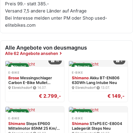
Preis 99.- statt 385.-
Versand 7,5 andere Länder auf Anfrage
Bei Interesse melden unter PM oder Shop used-
elitebikes.com
Alle Angebote von deusmagnus
Alle 62 Angebote ansehen
16
2
Neuteil
Neuteil
E-BIKE
E-BIKE
Brose
Messingschlager
Shimano
Akku BT-EN806
Carbon E-Bike Mullet
630Wh Lang Intube Neu
Brose…
Ebreichsdorf
·
14.07.
Ebreichsdorf
·
13.07.
€ 2.799,-
€ 149,-
Neuteil
Neuteil
E-BIKE
E-BIKE
Shimano
Steps EP600
Shimano
STePS EC-E8004
Mittelmotor 85NM 25 Km/h
Ladegerät Steps Neu