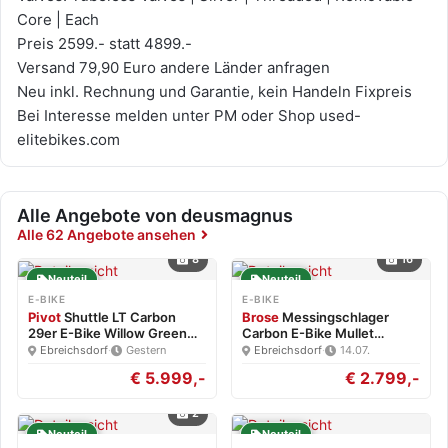
Core | Each
Preis 2599.- statt 4899.-
Versand 79,90 Euro andere Länder anfragen
Neu inkl. Rechnung und Garantie, kein Handeln Fixpreis
Bei Interesse melden unter PM oder Shop used-
elitebikes.com
Alle Angebote von deusmagnus
Alle 62 Angebote ansehen
8
16
Neuteil
Neuteil
E-BIKE
E-BIKE
Pivot
Shuttle LT Carbon
Brose
Messingschlager
29er E-Bike Willow Green…
Carbon E-Bike Mullet
Brose…
Ebreichsdorf
·
Gestern
Ebreichsdorf
·
14.07.
€ 5.999,-
€ 2.799,-
2
Neuteil
Neuteil