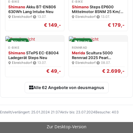
E-BIKE
E-BIKE
Shimano
Akku BT-EN806
Shimano
Steps EP600
630Wh Lang Intube Neu
Mittelmotor 85NM 25 Km/h
Neu
Ebreichsdorf
·
13.07.
Ebreichsdorf
·
13.07.
€ 149,-
€ 179,-
Neuteil
Neuteil
E-BIKE
RENNRAD
Shimano
STePS EC-E8004
Merida
Scultura 5000
Ladegerät Steps Neu
Rennrad 2025 Pearl
White/Blk…
Ebreichsdorf
·
13.07.
Ebreichsdorf
·
08.07.
€ 49,-
€ 2.699,-
Alle 62 Angebote von deusmagnus
Erstellt/verlängert: 25.01.2024 21:37
Aktiv bis: 23.07.2024
Besuche: 403
Zur Desktop-Version