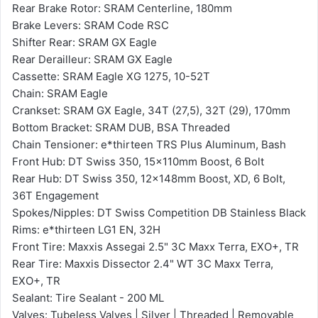
Rear Brake Rotor: SRAM Centerline, 180mm
Brake Levers: SRAM Code RSC
Shifter Rear: SRAM GX Eagle
Rear Derailleur: SRAM GX Eagle
Cassette: SRAM Eagle XG 1275, 10-52T
Chain: SRAM Eagle
Crankset: SRAM GX Eagle, 34T (27,5), 32T (29), 170mm
Bottom Bracket: SRAM DUB, BSA Threaded
Chain Tensioner: e*thirteen TRS Plus Aluminum, Bash
Front Hub: DT Swiss 350, 15x110mm Boost, 6 Bolt
Rear Hub: DT Swiss 350, 12x148mm Boost, XD, 6 Bolt,
36T Engagement
Spokes/Nipples: DT Swiss Competition DB Stainless Black
Rims: e*thirteen LG1 EN, 32H
Front Tire: Maxxis Assegai 2.5" 3C Maxx Terra, EXO+, TR
Rear Tire: Maxxis Dissector 2.4" WT 3C Maxx Terra,
EXO+, TR
Sealant: Tire Sealant - 200 ML
Valves: Tubeless Valves | Silver | Threaded | Removable