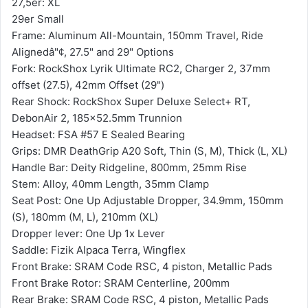
27,5er: XL
29er Small
Frame: Aluminum All-Mountain, 150mm Travel, Ride
Alignedâ"¢, 27.5" and 29" Options
Fork: RockShox Lyrik Ultimate RC2, Charger 2, 37mm
offset (27.5), 42mm Offset (29")
Rear Shock: RockShox Super Deluxe Select+ RT,
DebonAir 2, 185x52.5mm Trunnion
Headset: FSA #57 E Sealed Bearing
Grips: DMR DeathGrip A20 Soft, Thin (S, M), Thick (L, XL)
Handle Bar: Deity Ridgeline, 800mm, 25mm Rise
Stem: Alloy, 40mm Length, 35mm Clamp
Seat Post: One Up Adjustable Dropper, 34.9mm, 150mm
(S), 180mm (M, L), 210mm (XL)
Dropper lever: One Up 1x Lever
Saddle: Fizik Alpaca Terra, Wingflex
Front Brake: SRAM Code RSC, 4 piston, Metallic Pads
Front Brake Rotor: SRAM Centerline, 200mm
Rear Brake: SRAM Code RSC, 4 piston, Metallic Pads