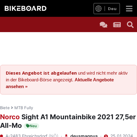
Deu
Dieses Angebot ist abgelaufen
und wird nicht mehr aktiv
in der Bikeboard-Börse angezeigt.
Aktuelle Angebote
ansehen »
Biete
MTB Fully
Norco
Sight A1 Mountainbike 2021 27,5er
All-Mo
Neu
A-2483 Ebreichsdorf
(NÖ)
·
deusmagnus
·
25.01.2024