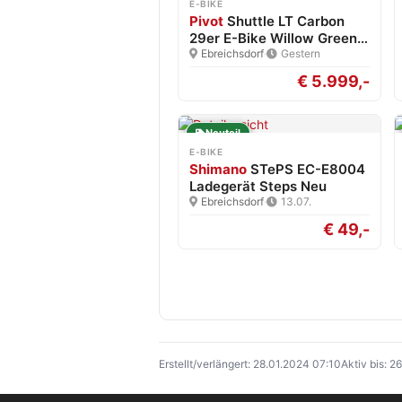
E-BIKE
Pivot
Shuttle LT Carbon
29er E-Bike Willow Green…
Ebreichsdorf
·
Gestern
€ 5.999,-
Neuteil
E-BIKE
Shimano
STePS EC-E8004
Ladegerät Steps Neu
Ebreichsdorf
·
13.07.
€ 49,-
Erstellt/verlängert: 28.01.2024 07:10
Aktiv bis: 2