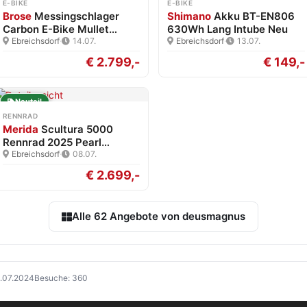
E-BIKE
E-BIKE
Brose
Messingschlager
Shimano
Akku BT-EN806
Carbon E-Bike Mullet
630Wh Lang Intube Neu
Brose…
Ebreichsdorf
·
14.07.
Ebreichsdorf
·
13.07.
€ 2.799,-
€ 149,-
Neuteil
RENNRAD
Merida
Scultura 5000
Rennrad 2025 Pearl
White/Blk…
Ebreichsdorf
·
08.07.
€ 2.699,-
Alle 62 Angebote von deusmagnus
6.07.2024
Besuche: 360