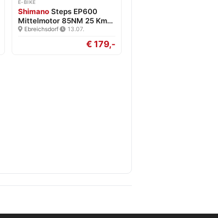
E-BIKE
Shimano
Steps EP600
Mittelmotor 85NM 25 Km/h
Neu
Ebreichsdorf
·
13.07.
€ 179,-