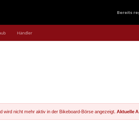
Bereits r
aub
Händler
d wird nicht mehr aktiv in der Bikeboard-Börse angezeigt.
Aktuelle 