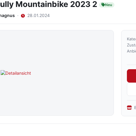
lfully Mountainbike 2023 2
Neu
magnus
·
28.01.2024
Kate
Zust
Anbi
B