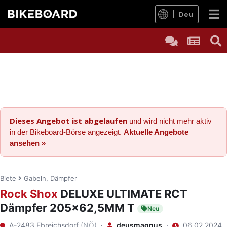
Deu
Dieses Angebot ist abgelaufen
und wird nicht mehr aktiv
in der Bikeboard-Börse angezeigt.
Aktuelle Angebote
ansehen »
Biete
Gabeln, Dämpfer
Rock Shox
DELUXE ULTIMATE RCT
Dämpfer 205x62,5MM T
Neu
A-2483 Ebreichsdorf
(NÖ)
·
deusmagnus
·
06.02.2024