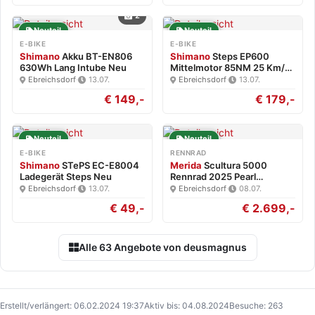
2
Neuteil
Neuteil
E-BIKE
E-BIKE
Shimano
Akku BT-EN806
Shimano
Steps EP600
630Wh Lang Intube Neu
Mittelmotor 85NM 25 Km/h
Neu
Ebreichsdorf
·
13.07.
Ebreichsdorf
·
13.07.
€ 149,-
€ 179,-
Neuteil
Neuteil
E-BIKE
RENNRAD
Shimano
STePS EC-E8004
Merida
Scultura 5000
Ladegerät Steps Neu
Rennrad 2025 Pearl
White/Blk…
Ebreichsdorf
·
13.07.
Ebreichsdorf
·
08.07.
€ 49,-
€ 2.699,-
Alle 63 Angebote von deusmagnus
Erstellt/verlängert: 06.02.2024 19:37
Aktiv bis: 04.08.2024
Besuche: 263