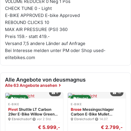
VOLUME REDUCER 0 Neg 1 Pos
CHECK TUNE 0 - Light
E-BIKE APPROVED E-bike Approved
REBOUND CLICKS 10
MAX AIR PRESSURE (PSI) 360
Preis 159.- statt 419.-
Versand 7,5 andere Länder auf Anfrage
Bei Interesse melden unter PM oder Shop used-
elitebikes.com
Alle Angebote von deusmagnus
Alle 63 Angebote ansehen
8
16
Neuteil
Neuteil
E-BIKE
E-BIKE
Pivot
Shuttle LT Carbon
Brose
Messingschlager
29er E-Bike Willow Green…
Carbon E-Bike Mullet
Brose…
Ebreichsdorf
·
vor 2 Std.
Ebreichsdorf
·
14.07.
€ 5.999,-
€ 2.799,-