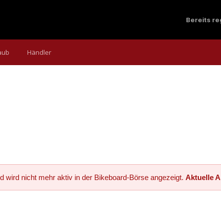
Bereits r
aub
Händler
d wird nicht mehr aktiv in der Bikeboard-Börse angezeigt.
Aktuelle 