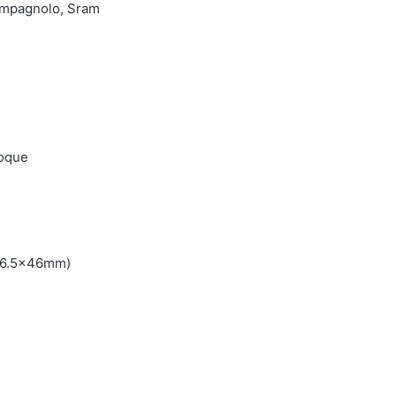
Campagnolo, Sram
oque
(86.5x46mm)