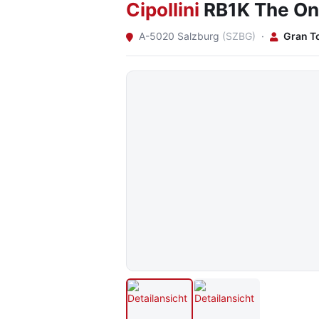
Cipollini
RB1K The On
A-5020 Salzburg
(SZBG)
·
Gran T