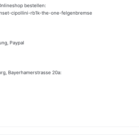
nlineshop bestellen:
set-cipollini-rb1k-the-one-felgenbremse
ng, Paypal
urg, Bayerhamerstrasse 20a: