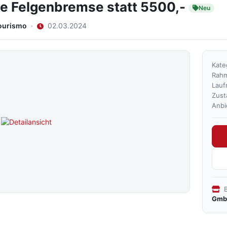
e Felgenbremse statt 5500,-
Neu
ourismo
·
02.03.2024
Kate
Rah
Lauf
Zust
Anbi
B
Gmb