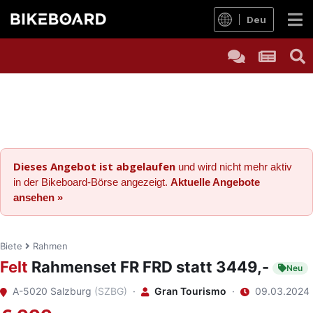
Deu
Dieses Angebot ist abgelaufen
und wird nicht mehr aktiv
in der Bikeboard-Börse angezeigt.
Aktuelle Angebote
ansehen »
Biete
Rahmen
Felt
Rahmenset FR FRD statt 3449,-
Neu
A-5020 Salzburg
(SZBG)
·
Gran Tourismo
·
09.03.2024