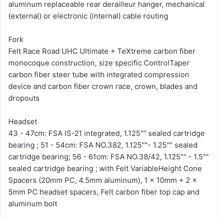
aluminum replaceable rear derailleur hanger, mechanical
(external) or electronic (internal) cable routing
Fork
Felt Race Road UHC Ultimate + TeXtreme carbon fiber
monocoque construction, size specific ControlTaper
carbon fiber steer tube with integrated compression
device and carbon fiber crown race, crown, blades and
dropouts
Headset
43 - 47cm: FSA IS-21 integrated, 1.125"" sealed cartridge
bearing ; 51 - 54cm: FSA NO.382, 1.125""- 1.25"" sealed
cartridge bearing; 56 - 61cm: FSA NO.38/42, 1.125"" - 1.5""
sealed cartridge bearing ; with Felt VariableHeight Cone
Spacers (20mm PC, 4.5mm aluminum), 1 x 10mm + 2 x
5mm PC headset spacers, Felt carbon fiber top cap and
aluminum bolt