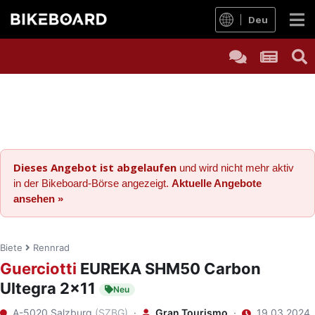
Deu
Dieses Angebot ist abgelaufen
und wird nicht mehr aktiv
in der Bikeboard-Börse angezeigt.
Aktuelle Angebote
ansehen »
Biete
Rennrad
Guerciotti
EUREKA SHM50 Carbon
Ultegra 2x11
Neu
A-5020 Salzburg
(SZBG)
·
Gran Tourismo
·
19.03.2024