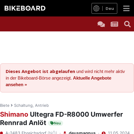
Deu
Dieses Angebot ist abgelaufen
und wird nicht mehr aktiv
in der Bikeboard-Börse angezeigt.
Aktuelle Angebote
ansehen »
Biete
Schaltung, Antrieb
Shimano
Ultegra FD-R8000 Umwerfer
Rennrad Anlöt
Neu
A-2483 Ebreichsdorf
(NÖ)
·
deusmagnus
·
11.05.2024