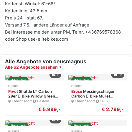
Kettenst. Winkel: 61-66°
Kettenlinie: 43.5mm
Preis 24.- statt 67.-
Versand 7,5.- andere Länder auf Anfrage
Bei Interesse melden unter PM, Telnr. +436769578368
oder Shop use-elitebikes.com
Alle Angebote von deusmagnus
Alle 62 Angebote ansehen
8
16
Neuteil
Neuteil
E-BIKE
E-BIKE
Pivot
Shuttle LT Carbon
Brose
Messingschlager
29er E-Bike Willow Green…
Carbon E-Bike Mullet
Brose…
Ebreichsdorf
·
Gestern
Ebreichsdorf
·
14.07.
€ 5.999,-
€ 2.799,-
2
Neuteil
Neuteil
E-BIKE
E-BIKE