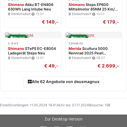
Shimano
Akku BT-EN806
Shimano
Steps EP600
630Wh Lang Intube Neu
Mittelmotor 85NM 25 Km/h
Neu
Ebreichsdorf
·
13.07.
Ebreichsdorf
·
13.07.
€ 149,-
€ 179,-
Neuteil
Neuteil
E-BIKE
RENNRAD
Shimano
STePS EC-E8004
Merida
Scultura 5000
Ladegerät Steps Neu
Rennrad 2025 Pearl
White/Blk…
Ebreichsdorf
·
13.07.
Ebreichsdorf
·
08.07.
€ 49,-
€ 2.699,-
Alle 62 Angebote von deusmagnus
Erstellt/verlängert: 11.05.2024 19:41
Aktiv bis: 07.11.2024
Besuche: 198
Zur Desktop-Version