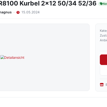
R8100 Kurbel 2x12 50/34 52/36
Ne
magnus
·
15.05.2024
Kate
Zust
Anbi
B