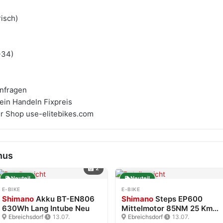
isch)
-34)
anfragen
ein Handeln Fixpreis
r Shop use-elitebikes.com
nus
2
Neuteil
Neuteil
E-BIKE
E-BIKE
Shimano
Akku BT-EN806
Shimano
Steps EP600
630Wh Lang Intube Neu
Mittelmotor 85NM 25 Km/h
Ebreichsdorf
·
13.07.
Neu
Ebreichsdorf
·
13.07.