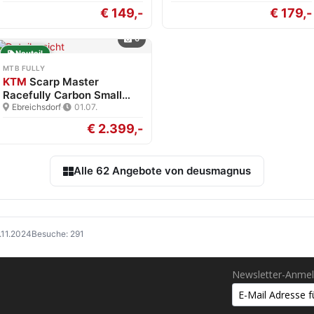
€ 149,-
€ 179,-
6
Neuteil
MTB FULLY
KTM
Scarp Master
Racefully Carbon Small
XT…
Ebreichsdorf
·
01.07.
€ 2.399,-
Alle 62 Angebote von deusmagnus
1.11.2024
Besuche: 291
Newsletter-Anme