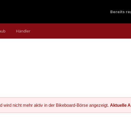
Bereits r
aub
Händler
d wird nicht mehr aktiv in der Bikeboard-Börse angezeigt.
Aktuelle 