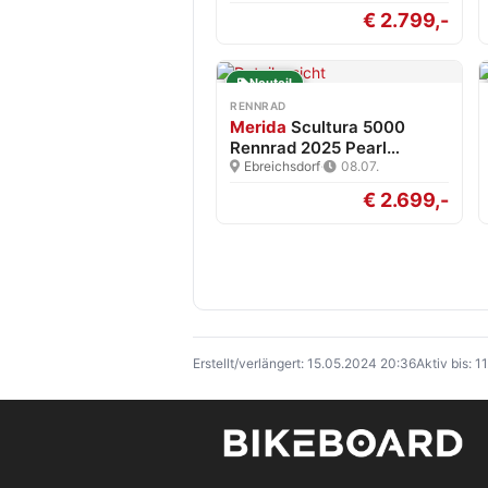
€ 2.799,-
Neuteil
RENNRAD
Merida
Scultura 5000
Rennrad 2025 Pearl
White/Blk…
Ebreichsdorf
·
08.07.
€ 2.699,-
Erstellt/verlängert: 15.05.2024 20:36
Aktiv bis: 1