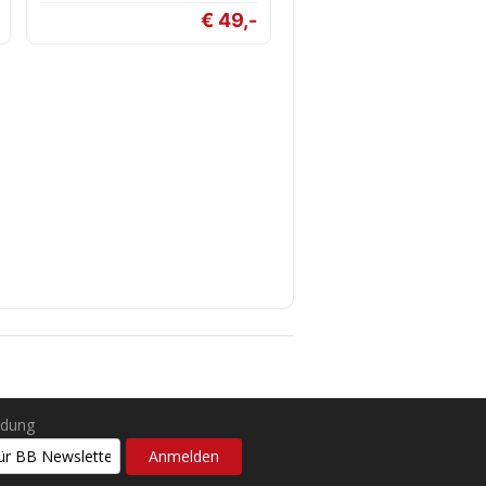
€ 49,-
ldung