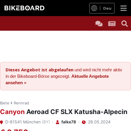
Deu
Dieses Angebot ist abgelaufen
und wird nicht mehr aktiv
in der Bikeboard-Börse angezeigt.
Aktuelle Angebote
ansehen »
Biete
Rennrad
Canyon
Aeroad CF SLX Katusha-Alpecin
D-81541 München
(BY)
·
falke78
·
28.05.2024