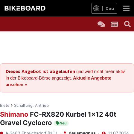
Deu
Dieses Angebot ist abgelaufen
und wird nicht mehr aktiv
in der Bikeboard-Börse angezeigt.
Aktuelle Angebote
ansehen »
Biete
Schaltung, Antrieb
Shimano
FC-RX820 Kurbel 1x12 40t
Gravel Cyclocro
Neu
A-2483 Ebreichsdorf
(NÖ)
·
deusmagnus
·
11.07.2024