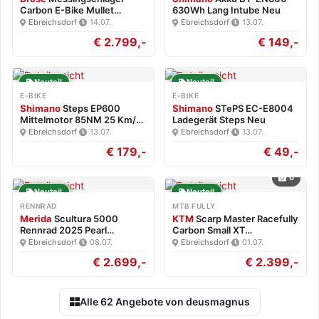
Carbon E-Bike Mullet
630Wh Lang Intube Neu
Brose…
Ebreichsdorf
·
14.07.
Ebreichsdorf
·
13.07.
€ 2.799,-
€ 149,-
Neuteil
Neuteil
E-BIKE
E-BIKE
Shimano
Steps EP600
Shimano
STePS EC-E8004
Mittelmotor 85NM 25 Km/h
Ladegerät Steps Neu
Neu
Ebreichsdorf
·
13.07.
Ebreichsdorf
·
13.07.
€ 179,-
€ 49,-
6
Neuteil
Neuteil
RENNRAD
MTB FULLY
Merida
Scultura 5000
KTM
Scarp Master Racefully
Rennrad 2025 Pearl
Carbon Small XT…
White/Blk…
Ebreichsdorf
·
08.07.
Ebreichsdorf
·
01.07.
€ 2.699,-
€ 2.399,-
Alle 62 Angebote von deusmagnus