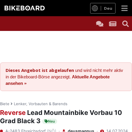
Deu
Dieses Angebot ist abgelaufen
und wird nicht mehr aktiv
in der Bikeboard-Börse angezeigt.
Aktuelle Angebote
ansehen »
Biete
Lenker, Vorbauten & Barends
Reverse
Lead Mountainbike Vorbau 10
Grad Black 3
Neu
A-2483 Ebreichsdorf
(NÖ)
·
deusmagnus
·
14.07.2024