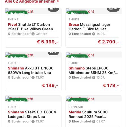
Alle 62 Angebote ansehen
8
16
Neuteil
Neuteil
E-BIKE
E-BIKE
Pivot
Shuttle LT Carbon
Brose
Messingschlager
29er E-Bike Willow Green…
Carbon E-Bike Mullet
Brose…
Ebreichsdorf
·
Gestern
Ebreichsdorf
·
14.07.
€ 5.999,-
€ 2.799,-
2
Neuteil
Neuteil
E-BIKE
E-BIKE
Shimano
Akku BT-EN806
Shimano
Steps EP600
630Wh Lang Intube Neu
Mittelmotor 85NM 25 Km/h
Neu
Ebreichsdorf
·
13.07.
Ebreichsdorf
·
13.07.
€ 149,-
€ 179,-
Neuteil
Neuteil
E-BIKE
RENNRAD
Shimano
STePS EC-E8004
Merida
Scultura 5000
Ladegerät Steps Neu
Rennrad 2025 Pearl
White/Blk…
Ebreichsdorf
·
13.07.
Ebreichsdorf
·
08.07.