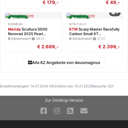
€ 179,-
€ 49,-
6
Neuteil
Neuteil
RENNRAD
MTB FULLY
Merida
Scultura 5000
KTM
Scarp Master Racefully
Rennrad 2025 Pearl
Carbon Small XT…
White/Blk…
Ebreichsdorf
·
08.07.
Ebreichsdorf
·
01.07.
€ 2.699,-
€ 2.399,-
Alle 62 Angebote von deusmagnus
Erstellt/verlängert: 14.07.2024 06:03
Aktiv bis: 10.01.2025
Besuche: 227
Zur Desktop-Version