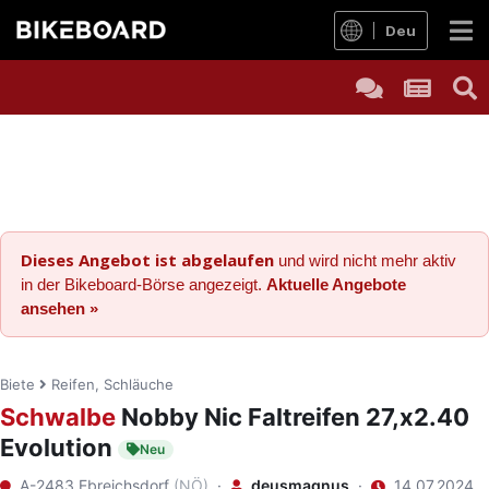
Deu
Dieses Angebot ist abgelaufen
und wird nicht mehr aktiv
in der Bikeboard-Börse angezeigt.
Aktuelle Angebote
ansehen »
Biete
Reifen, Schläuche
Schwalbe
Nobby Nic Faltreifen 27,x2.40
Evolution
Neu
A-2483 Ebreichsdorf
(NÖ)
·
deusmagnus
·
14.07.2024