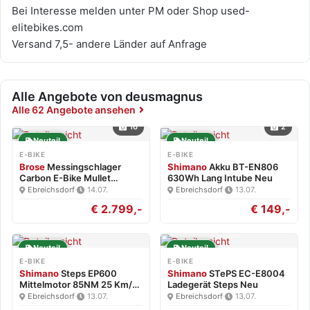
Bei Interesse melden unter PM oder Shop used-
elitebikes.com
Versand 7,5- andere Länder auf Anfrage
Alle Angebote von deusmagnus
Alle 62 Angebote ansehen
16
2
Neuteil
Neuteil
E-BIKE
E-BIKE
Brose
Messingschlager
Shimano
Akku BT-EN806
Carbon E-Bike Mullet
630Wh Lang Intube Neu
Brose…
Ebreichsdorf
·
14.07.
Ebreichsdorf
·
13.07.
€ 2.799,-
€ 149,-
Neuteil
Neuteil
E-BIKE
E-BIKE
Shimano
Steps EP600
Shimano
STePS EC-E8004
Mittelmotor 85NM 25 Km/h
Ladegerät Steps Neu
Neu
Ebreichsdorf
·
13.07.
Ebreichsdorf
·
13.07.