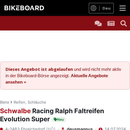
Deu
Dieses Angebot ist abgelaufen
und wird nicht mehr aktiv
in der Bikeboard-Börse angezeigt.
Aktuelle Angebote
ansehen »
Biete
Reifen, Schläuche
Schwalbe
Racing Ralph Faltreifen
Evolution Super
Neu
A-2483 Ebreichsdorf
(NÖ)
·
deusmagnus
·
14.07.2024