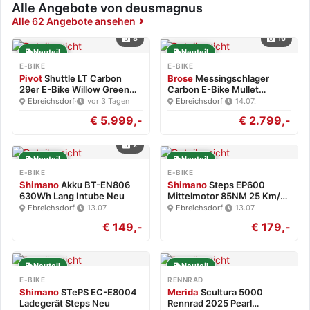
Alle Angebote von deusmagnus
Alle 62 Angebote ansehen
8
16
Neuteil
Neuteil
E-BIKE
E-BIKE
Pivot
Shuttle LT Carbon
Brose
Messingschlager
29er E-Bike Willow Green…
Carbon E-Bike Mullet
Brose…
Ebreichsdorf
·
vor 3 Tagen
Ebreichsdorf
·
14.07.
€ 5.999,-
€ 2.799,-
2
Neuteil
Neuteil
E-BIKE
E-BIKE
Shimano
Akku BT-EN806
Shimano
Steps EP600
630Wh Lang Intube Neu
Mittelmotor 85NM 25 Km/h
Neu
Ebreichsdorf
·
13.07.
Ebreichsdorf
·
13.07.
€ 149,-
€ 179,-
Neuteil
Neuteil
E-BIKE
RENNRAD
Shimano
STePS EC-E8004
Merida
Scultura 5000
Ladegerät Steps Neu
Rennrad 2025 Pearl