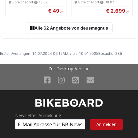
White/Blk…
Ebreichsdorf
·
13.07.
Ebreichsdorf
·
08.07.
€ 49,-
€ 2.699,-
Alle 62 Angebote von deusmagnus
Erstellt/verlängert: 14.07.2024 06:15
Aktiv bis: 10.01.2025
Besuche: 235
Zur Desktop-Version
Newsletter-Anmeldung