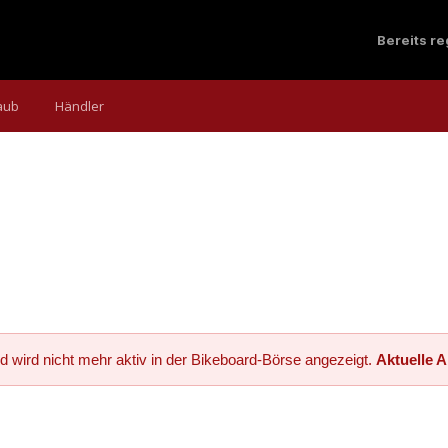
Bereits r
aub
Händler
d wird nicht mehr aktiv in der Bikeboard-Börse angezeigt.
Aktuelle 