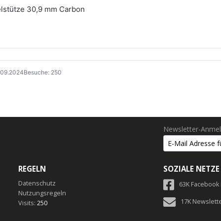
elstütze 30,9 mm Carbon
1.09.2024
Besuche: 250
Newsletter-Anme
REGELN
SOZIALE NETZE
Datenschutz
63K Facebook
Nutzungsregeln
17K Newslett
Visits:
250