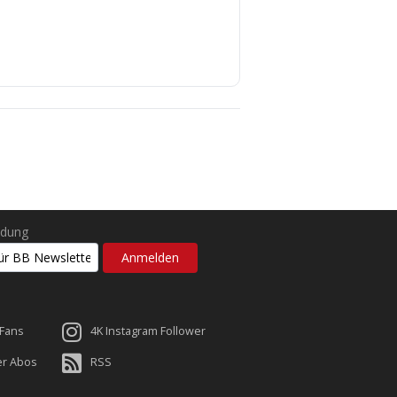
ldung
 Fans
4K Instagram Follower
er Abos
RSS