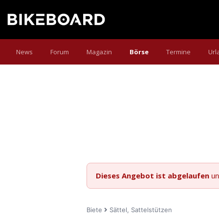
News
Forum
Magazin
Börse
Termine
Url
Dieses Angebot ist abgelaufen
un
Biete
Sättel, Sattelstützen