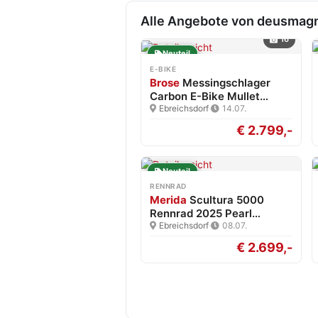
Alle Angebote von deusmag
16
Neuteil
E-BIKE
Brose
Messingschlager
Carbon E-Bike Mullet
Brose…
Ebreichsdorf
·
14.07.
€ 2.799,-
Neuteil
RENNRAD
Merida
Scultura 5000
Rennrad 2025 Pearl
White/Blk…
Ebreichsdorf
·
08.07.
€ 2.699,-