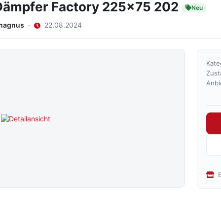
Dämpfer Factory 225x75 202
Neu
magnus
·
22.08.2024
Kate
Zust
Anbi
B