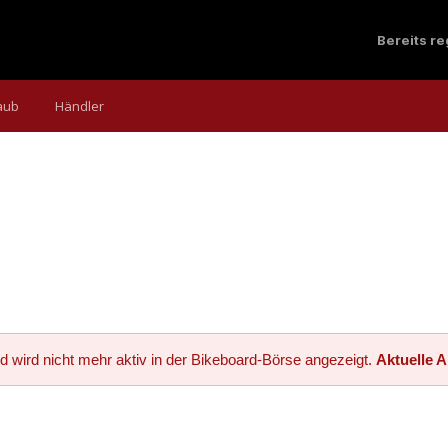
Bereits r
aub
Händler
d wird nicht mehr aktiv in der Bikeboard-Börse angezeigt.
Aktuelle 