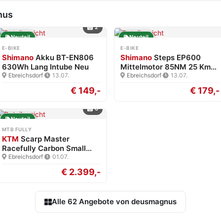
nus
2
Neuteil
Neuteil
E-BIKE
E-BIKE
Shimano
Akku BT-EN806
Shimano
Steps EP600
630Wh Lang Intube Neu
Mittelmotor 85NM 25 Km/h
Ebreichsdorf
·
13.07.
Neu
Ebreichsdorf
·
13.07.
€ 149,-
€ 179,-
6
Neuteil
MTB FULLY
KTM
Scarp Master
Racefully Carbon Small
XT…
Ebreichsdorf
·
01.07.
€ 2.399,-
Alle 62 Angebote von deusmagnus