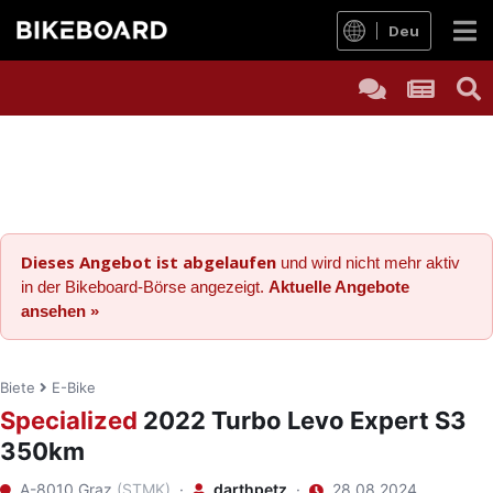
Deu
Dieses Angebot ist abgelaufen
und wird nicht mehr aktiv
in der Bikeboard-Börse angezeigt.
Aktuelle Angebote
ansehen »
Biete
E-Bike
Specialized
2022 Turbo Levo Expert S3
350km
A-8010 Graz
(STMK)
·
darthpetz
·
28.08.2024