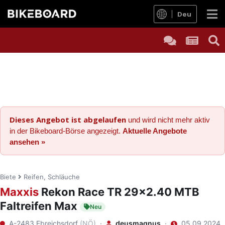
Deu
Dieses Angebot ist abgelaufen
und wird nicht mehr aktiv
in der Bikeboard-Börse angezeigt.
Aktuelle Angebote
ansehen »
Biete
Reifen, Schläuche
Maxxis
Rekon Race TR 29x2.40 MTB
Faltreifen Max
Neu
A-2483 Ebreichsdorf
(NÖ)
·
deusmagnus
·
05.09.2024