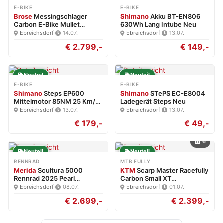
E-BIKE
E-BIKE
Brose
Messingschlager
Shimano
Akku BT-EN806
Carbon E-Bike Mullet
630Wh Lang Intube Neu
Brose…
Ebreichsdorf
·
14.07.
Ebreichsdorf
·
13.07.
€ 2.799,-
€ 149,-
Neuteil
Neuteil
E-BIKE
E-BIKE
Shimano
Steps EP600
Shimano
STePS EC-E8004
Mittelmotor 85NM 25 Km/h
Ladegerät Steps Neu
Neu
Ebreichsdorf
·
13.07.
Ebreichsdorf
·
13.07.
€ 179,-
€ 49,-
6
Neuteil
Neuteil
RENNRAD
MTB FULLY
Merida
Scultura 5000
KTM
Scarp Master Racefully
Rennrad 2025 Pearl
Carbon Small XT…
White/Blk…
Ebreichsdorf
·
08.07.
Ebreichsdorf
·
01.07.
€ 2.699,-
€ 2.399,-