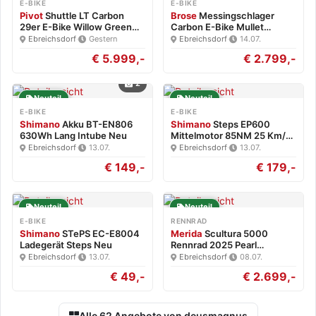
E-BIKE
E-BIKE
Pivot
Shuttle LT Carbon
Brose
Messingschlager
29er E-Bike Willow Green…
Carbon E-Bike Mullet
Brose…
Ebreichsdorf
·
Gestern
Ebreichsdorf
·
14.07.
€ 5.999,-
€ 2.799,-
2
Neuteil
Neuteil
E-BIKE
E-BIKE
Shimano
Akku BT-EN806
Shimano
Steps EP600
630Wh Lang Intube Neu
Mittelmotor 85NM 25 Km/h
Neu
Ebreichsdorf
·
13.07.
Ebreichsdorf
·
13.07.
€ 149,-
€ 179,-
Neuteil
Neuteil
E-BIKE
RENNRAD
Shimano
STePS EC-E8004
Merida
Scultura 5000
Ladegerät Steps Neu
Rennrad 2025 Pearl
White/Blk…
Ebreichsdorf
·
13.07.
Ebreichsdorf
·
08.07.
€ 49,-
€ 2.699,-
Alle 62 Angebote von deusmagnus