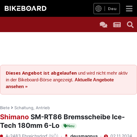
Deu
Dieses Angebot ist abgelaufen
und wird nicht mehr aktiv
in der Bikeboard-Börse angezeigt.
Aktuelle Angebote
ansehen »
Biete
Schaltung, Antrieb
Shimano
SM-RT86 Bremsscheibe Ice-
Tech 180mm 6-Lo
Neu
A-2483 Ebreichsdorf
(NÖ)
·
deusmagnus
·
02.11.2024