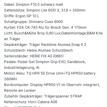
Gabel: Simplon F10.5 schwarz matt
Sattelstütze: Simplon Lite ROD 3, 31,6 x 350mm
Griffe: Ergon GP 10 L
Schaltgruppe: Shimano Cues 6000
Kurbel: FSA CK-745 Alu für Bosch Gen. 4 170mm
Licht: Busch&Mülle Briq-S;60 Lux;Gabelmontage;B&M Kite
an Träger
Gepäckträger: Träger Racktime Alumee;Snap It 2
Schutzblech: Hebie Alumee Schutzblech
Seitenständer: HEBIE FIX 40 (0661)
Pedale: Pedal-Set Simplon Grip EVO, Sandblock,
Industrielagerung, Al
Motor/ Akku: TQ HPR 50 Drive Unit+TQ HPR50 battery
360WH
Bordcomputer: Display HPR50 V1 im Oberrohr integriert,
Remote am Lenker
Zubehör Gepäckträger: Trägerspanner STRAP
Kettenschutz: Horn Catena A08