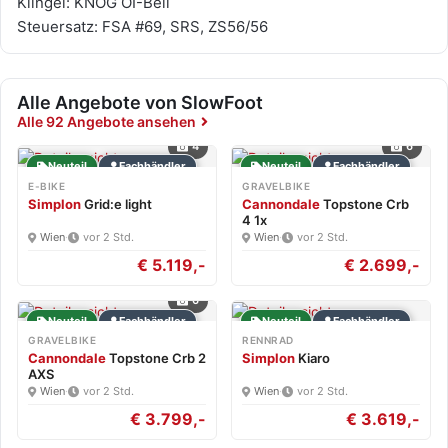
Klingel: KNOG OI-Bell
Steuersatz: FSA #69, SRS, ZS56/56
Alle Angebote von SlowFoot
Alle 92 Angebote ansehen
4
6
Neuteil
Fachhändler
Neuteil
Fachhändler
E-BIKE
GRAVELBIKE
Simplon
Grid:e light
Cannondale
Topstone Crb
4 1x
Wien
·
vor 2 Std.
Wien
·
vor 2 Std.
€ 5.119,-
€ 2.699,-
6
Neuteil
Fachhändler
Neuteil
Fachhändler
GRAVELBIKE
RENNRAD
Cannondale
Topstone Crb 2
Simplon
Kiaro
AXS
Wien
·
vor 2 Std.
Wien
·
vor 2 Std.
€ 3.799,-
€ 3.619,-