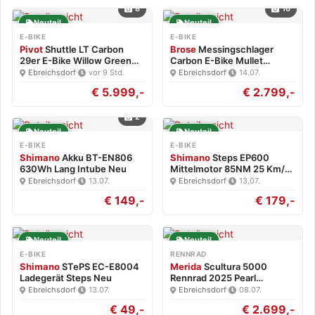
8
16
Neuteil
Neuteil
E-BIKE
E-BIKE
Pivot
Shuttle LT Carbon
Brose
Messingschlager
29er E-Bike Willow Green…
Carbon E-Bike Mullet
Brose…
Ebreichsdorf
·
vor 9 Std.
Ebreichsdorf
·
14.07.
€ 5.999,-
€ 2.799,-
2
Neuteil
Neuteil
E-BIKE
E-BIKE
Shimano
Akku BT-EN806
Shimano
Steps EP600
630Wh Lang Intube Neu
Mittelmotor 85NM 25 Km/h
Neu
Ebreichsdorf
·
13.07.
Ebreichsdorf
·
13.07.
€ 149,-
€ 179,-
Neuteil
Neuteil
E-BIKE
RENNRAD
Shimano
STePS EC-E8004
Merida
Scultura 5000
Ladegerät Steps Neu
Rennrad 2025 Pearl
White/Blk…
Ebreichsdorf
·
13.07.
Ebreichsdorf
·
08.07.
€ 49,-
€ 2.699,-