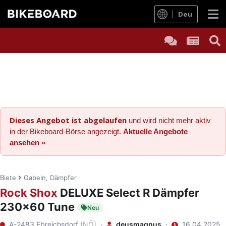
Deu
Dieses Angebot ist abgelaufen
und wird nicht mehr aktiv
in der Bikeboard-Börse angezeigt.
Aktuelle Angebote
ansehen »
Biete
Gabeln, Dämpfer
Rock Shox
DELUXE Select R Dämpfer
230x60 Tune
Neu
A-2483 Ebreichsdorf
(NÖ)
·
deusmagnus
·
16.04.2025