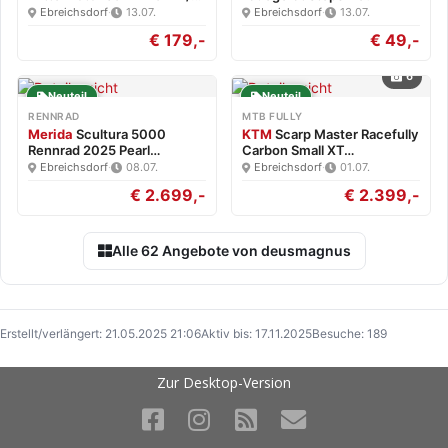
Neu
Ebreichsdorf
·
13.07.
Ebreichsdorf
·
13.07.
€ 179,-
€ 49,-
6
Neuteil
Neuteil
RENNRAD
MTB FULLY
Merida
Scultura 5000
KTM
Scarp Master Racefully
Rennrad 2025 Pearl
Carbon Small XT…
White/Blk…
Ebreichsdorf
·
08.07.
Ebreichsdorf
·
01.07.
€ 2.699,-
€ 2.399,-
Alle 62 Angebote von deusmagnus
Erstellt/verlängert: 21.05.2025 21:06
Aktiv bis: 17.11.2025
Besuche: 189
Zur Desktop-Version