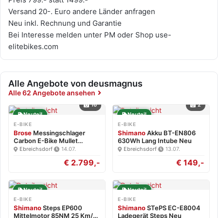
Versand 20-. Euro andere Länder anfragen
Neu inkl. Rechnung und Garantie
Bei Interesse melden unter PM oder Shop use-
elitebikes.com
Alle Angebote von deusmagnus
Alle 62 Angebote ansehen
16
2
Neuteil
Neuteil
E-BIKE
E-BIKE
Brose
Messingschlager
Shimano
Akku BT-EN806
Carbon E-Bike Mullet
630Wh Lang Intube Neu
Brose…
Ebreichsdorf
·
14.07.
Ebreichsdorf
·
13.07.
€ 2.799,-
€ 149,-
Neuteil
Neuteil
E-BIKE
E-BIKE
Shimano
Steps EP600
Shimano
STePS EC-E8004
Mittelmotor 85NM 25 Km/h
Ladegerät Steps Neu