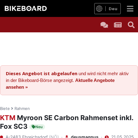
Deu
Dieses Angebot ist abgelaufen
und wird nicht mehr aktiv
in der Bikeboard-Börse angezeigt.
Aktuelle Angebote
ansehen »
Biete
Rahmen
KTM
Myroon SE Carbon Rahmenset inkl.
Fox SC3
Neu
A-2483 Ebreichsdorf
(NÖ)
·
deusmagnus
·
21.05.2025