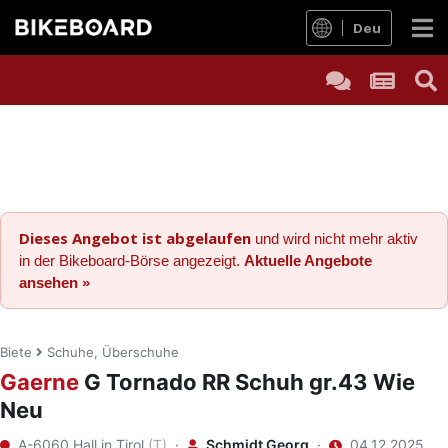
Deu
Dieses Angebot ist abgelaufen
und wird nicht mehr aktiv
in der Bikeboard-Börse angezeigt.
Aktuelle Angebote
ansehen »
Biete
Schuhe, Überschuhe
Gaerne
G Tornado RR Schuh gr.43 Wie
Neu
A-6060 Hall in Tirol
(T)
·
Schmidt Georg
·
04.12.2025