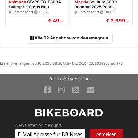
Shimano
STePS EC-E8004
Merida
Scultura 5000
Ladegerät Steps Neu
Rennrad 2025 Pearl
White/Blk…
Ebreichsdorf
·
13.07.
Ebreichsdorf
·
08.07.
€ 49,-
€ 2.699,-
Alle 62 Angebote von deusmagnus
Erstellt/verlängert: 28.10.2025 08:56
Aktiv bis: 26.04.2026
Besuche: 473
Zur Desktop-Version
Newsletter-Anmeldung