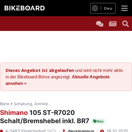
Deu
Dieses Angebot ist abgelaufen
und wird nicht mehr aktiv
in der Bikeboard-Börse angezeigt.
Aktuelle Angebote
ansehen »
Biete
Schaltung, Antrieb
Shimano
105 ST-R7020
Schalt/Bremshebel inkl. BR7
Neu
A-2483 Ebreichsdorf
(NÖ)
·
deusmagnus
·
28.10.2025