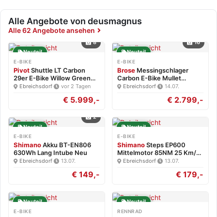
Alle Angebote von deusmagnus
Alle 62 Angebote ansehen
8
16
Neuteil
Neuteil
E-BIKE
E-BIKE
Pivot
Shuttle LT Carbon
Brose
Messingschlager
29er E-Bike Willow Green…
Carbon E-Bike Mullet
Brose…
Ebreichsdorf
·
vor 2 Tagen
Ebreichsdorf
·
14.07.
€ 5.999,-
€ 2.799,-
2
Neuteil
Neuteil
E-BIKE
E-BIKE
Shimano
Akku BT-EN806
Shimano
Steps EP600
630Wh Lang Intube Neu
Mittelmotor 85NM 25 Km/h
Neu
Ebreichsdorf
·
13.07.
Ebreichsdorf
·
13.07.
€ 149,-
€ 179,-
Neuteil
Neuteil
E-BIKE
RENNRAD