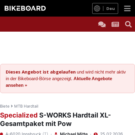
Deu
Dieses Angebot ist abgelaufen
und wird nicht mehr aktiv
in der Bikeboard-Börse angezeigt.
Aktuelle Angebote
ansehen »
Biete
MTB Hardtail
Specialized
S-WORKS Hardtail XL-
Gesamtpaket mit Pow
A-6020 Innsbruck
(T)
·
Michael Mitte
·
25.02.2026