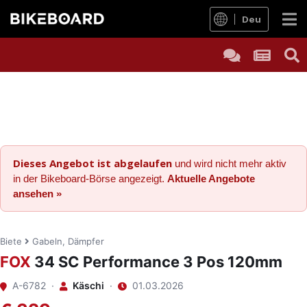
Deu
Dieses Angebot ist abgelaufen
und wird nicht mehr aktiv
in der Bikeboard-Börse angezeigt.
Aktuelle Angebote
ansehen »
Biete
Gabeln, Dämpfer
FOX
34 SC Performance 3 Pos 120mm
A-6782 ·
Käschi
·
01.03.2026